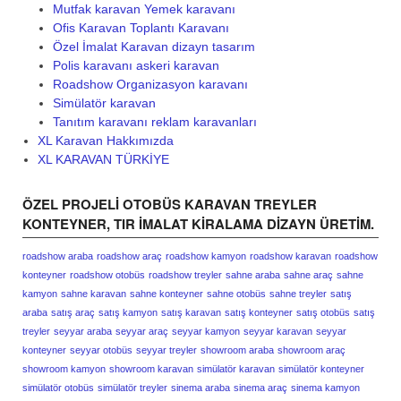
Mutfak karavan Yemek karavanı
Ofis Karavan Toplantı Karavanı
Özel İmalat Karavan dizayn tasarım
Polis karavanı askeri karavan
Roadshow Organizasyon karavanı
Simülatör karavan
Tanıtım karavanı reklam karavanları
XL Karavan Hakkımızda
XL KARAVAN TÜRKİYE
ÖZEL PROJELI OTOBÜS KARAVAN TREYLER
KONTEYNER, TIR IMALAT KIRALAMA DIZAYN ÜRETIM.
roadshow araba
roadshow araç
roadshow kamyon
roadshow karavan
roadshow
konteyner
roadshow otobüs
roadshow treyler
sahne araba
sahne araç
sahne
kamyon
sahne karavan
sahne konteyner
sahne otobüs
sahne treyler
satış
araba
satış araç
satış kamyon
satış karavan
satış konteyner
satış otobüs
satış
treyler
seyyar araba
seyyar araç
seyyar kamyon
seyyar karavan
seyyar
konteyner
seyyar otobüs
seyyar treyler
showroom araba
showroom araç
showroom kamyon
showroom karavan
simülatör karavan
simülatör konteyner
simülatör otobüs
simülatör treyler
sinema araba
sinema araç
sinema kamyon