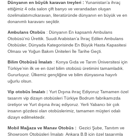
Dünyanın en büyük karavan treyleri :
Yunanistan’a ihraç
ettiğimiz 4 oda salon çift banyo ve verandadan oluşan
özelimalatımızkaravan, literatüründe dünyanın en büyük ve en
donanımlı karavanı seçildir.
Ambulans Otobüs
: Dünyanın En kapsamlı Ambulans
Otobüsü’nü Ürettik. Suudi Arabistan’a İhraç Edilen Ambulans
Otobüsler, Dünyada Kategorisinde En Büyük Hasta Kapasitesi
Olması ve Yoğun Bakım Üniteleri İle Tarihe Geçti.
Bilim Otobüsü İmalatı
: Konya Gıda ve Tarım Üniversitesi için
Türkiye’nin ilk ve en özel bilim otobüsü üretimini tamamladık.
Gururluyuz. Ülkemiz gençliğine ve bilim dünyasına hayırlı
uğurlu olsun.
Vip otobüs İmalatı :
Yurt Dışına ihraç Ediyoruz Tamamen özel
tasarım vip dizayn otobüsleri Türkiye Bodrum fabrikamızda
üretiyor ve Yurt dışına ihraç ediyoruz. Yerli Yabancı bir çok
insanın gözdesi olan otobüslerimiz, tamamen müşteri odalı
dizayn edilmektedir.
Mobil Mağaza ve Manav Otobüs :
Gezici Şube, Tanıtım ve
Showroom Otobüsleri İmalatı Ankara B.B için özel tasarımla