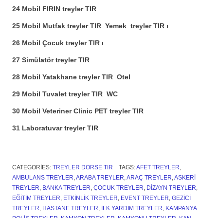
24 Mobil FIRIN treyler TIR
25 Mobil Mutfak treyler TIR Yemek treyler TIR ı
26 Mobil Çocuk treyler TIR ı
27 Simülatör treyler TIR
28 Mobil Yatakhane treyler TIR Otel
29 Mobil Tuvalet treyler TIR WC
30 Mobil Veteriner Clinic PET treyler TIR
31 Laboratuvar treyler TIR
CATEGORIES:
TREYLER DORSE TIR
TAGS:
AFET TREYLER
,
AMBULANS TREYLER
,
ARABA TREYLER
,
ARAÇ TREYLER
,
ASKERI
TREYLER
,
BANKA TREYLER
,
ÇOCUK TREYLER
,
DIZAYN TREYLER
,
EĞITIM TREYLER
,
ETKINLIK TREYLER
,
EVENT TREYLER
,
GEZICI
TREYLER
,
HASTANE TREYLER
,
ILK YARDIM TREYLER
,
KAMPANYA