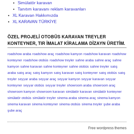
Simülatör karavan
Tanıtım karavanı reklam karavanları
XL Karavan Hakkımızda
XL KARAVAN TÜRKİYE
ÖZEL PROJELI OTOBÜS KARAVAN TREYLER
KONTEYNER, TIR IMALAT KIRALAMA DIZAYN ÜRETIM.
roadshow araba
roadshow araç
roadshow kamyon
roadshow karavan
roadshow
konteyner
roadshow otobüs
roadshow treyler
sahne araba
sahne araç
sahne
kamyon
sahne karavan
sahne konteyner
sahne otobüs
sahne treyler
satış
araba
satış araç
satış kamyon
satış karavan
satış konteyner
satış otobüs
satış
treyler
seyyar araba
seyyar araç
seyyar kamyon
seyyar karavan
seyyar
konteyner
seyyar otobüs
seyyar treyler
showroom araba
showroom araç
showroom kamyon
showroom karavan
simülatör karavan
simülatör konteyner
simülatör otobüs
simülatör treyler
sinema araba
sinema araç
sinema kamyon
sinema karavan
sinema konteyner
sinema otobüs
sinema treyler
şube araba
şube araç
Free wordpress themes