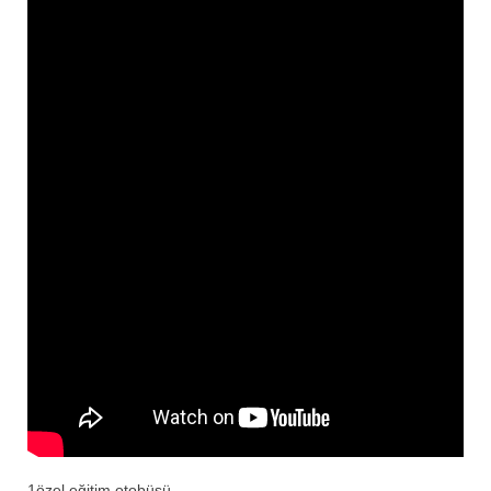
1özel eğitim otobüsü